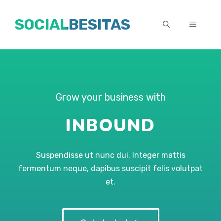
Ga
SOCIALBESITAS
naar
MENU
de
inhoud
Grow your business with
INBOUND
Suspendisse ut nunc dui. Integer mattis
fermentum neque, dapibus suscipit felis volutpat
et.